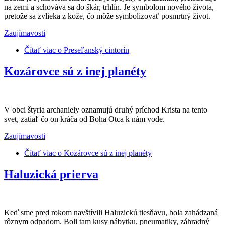
na zemi a schováva sa do škár, trhlín. Je symbolom nového života,
pretože sa zvlieka z kože, čo môže symbolizovať posmrtný život.
Zaujímavosti
Čítať viac
o Preseľanský cintorín
Kozárovce sú z inej planéty
V obci štyria archaniely oznamujú druhý príchod Krista na tento
svet, zatiaľ čo on kráča od Boha Otca k nám vode.
Zaujímavosti
Čítať viac
o Kozárovce sú z inej planéty
Haluzická prierva
Keď sme pred rokom navštívili Haluzickú tiesňavu, bola zahádzaná
rôznym odpadom. Boli tam kusy nábytku, pneumatiky, záhradný