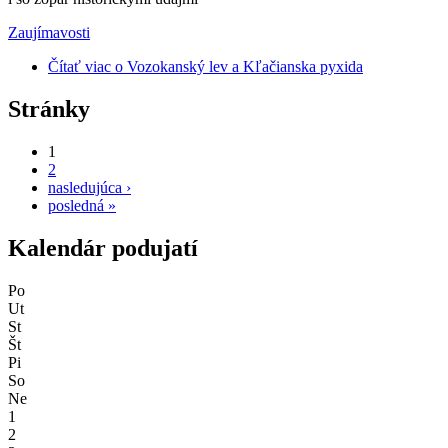
Zaujímavosti
Čítať viac
o Vozokanský lev a Kľačianska pyxida
Stránky
1
2
nasledujúca ›
posledná »
Kalendár podujatí
Po
Ut
St
Št
Pi
So
Ne
1
2