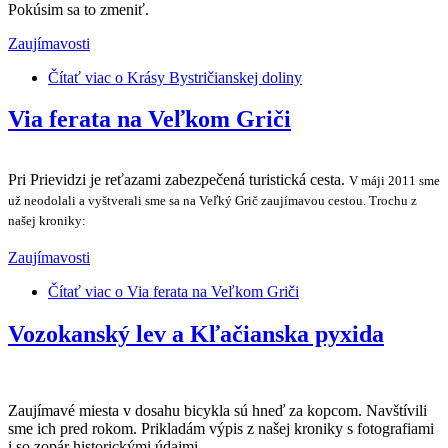
Pokúsim sa to zmeniť.
Zaujímavosti
Čítať viac
o Krásy Bystričianskej doliny
Via ferata na Veľkom Griči
Pri Prievidzi je reťazami zabezpečená turistická cesta.
V máji 2011 sme
už neodolali a vyštverali sme sa na Veľký Grič zaujímavou cestou. Trochu z
našej kroniky:
Zaujímavosti
Čítať viac
o Via ferata na Veľkom Griči
Vozokanský lev a Kľačianska pyxida
Zaujímavé miesta v dosahu bicykla sú hneď za kopcom. Navštívili
sme ich pred rokom. Prikladám výpis z našej kroniky s fotografiami
i so zopár historickými údajmi