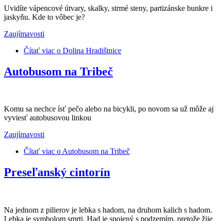
Uvidíte vápencové útvary, skalky, strmé steny, partizánske bunkre i
jaskyňu. Kde to vôbec je?
Zaujímavosti
Čítať viac
o Dolina Hradištnice
Autobusom na Tribeč
Komu sa nechce ísť pečo alebo na bicykli, po novom sa už môže aj
vyviesť autobusovou linkou
Zaujímavosti
Čítať viac
o Autobusom na Tribeč
Preseľanský cintorín
Na jednom z pilierov je lebka s hadom, na druhom kalich s hadom.
Lebka je symbolom smrti. Had je spojený s podzemím, pretože žije