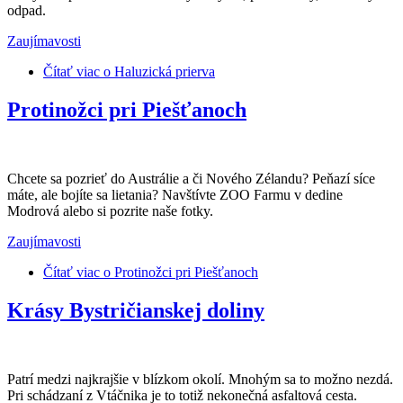
odpad.
Zaujímavosti
Čítať viac
o Haluzická prierva
Protinožci pri Piešťanoch
Chcete sa pozrieť do Austrálie a či Nového Zélandu? Peňazí síce
máte, ale bojíte sa lietania? Navštívte ZOO Farmu v dedine
Modrová alebo si pozrite naše fotky.
Zaujímavosti
Čítať viac
o Protinožci pri Piešťanoch
Krásy Bystričianskej doliny
Patrí medzi najkrajšie v blízkom okolí. Mnohým sa to možno nezdá.
Pri schádzaní z Vtáčnika je to totiž nekonečná asfaltová cesta.