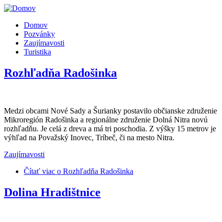
Domov
Pozvánky
Zaujímavosti
Turistika
Rozhľadňa Radošinka
Medzi obcami Nové Sady a Šurianky postavilo občianske združenie
Mikroregión Radošinka a regionálne združenie Dolná Nitra novú
rozhľadňu. Je celá z dreva a má tri poschodia. Z výšky 15 metrov je
výhľad na Považský Inovec, Tríbeč, či na mesto Nitra.
Zaujímavosti
Čítať viac
o Rozhľadňa Radošinka
Dolina Hradištnice