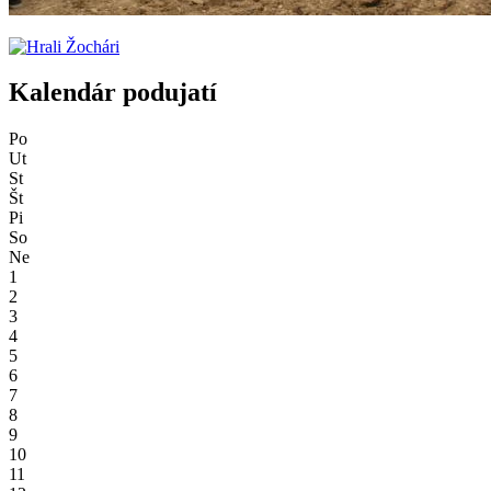
Kalendár podujatí
Po
Ut
St
Št
Pi
So
Ne
1
2
3
4
5
6
7
8
9
10
11