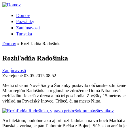
Domov
Pozvánky
Zaujímavosti
Turistika
Domov
» Rozhľadňa Radošinka
Nachádzate sa tu
Rozhľadňa Radošinka
Zaujímavosti
Zverejnené 03.05.2015 08:52
Medzi obcami Nové Sady a Šurianky postavilo občianske združenie
Mikroregión Radošinka a regionálne združenie Dolná Nitra novú
rozhľadňu. Je celá z dreva a má tri poschodia. Z výšky 15 metrov je
výhľad na Považský Inovec, Tríbeč, či na mesto Nitra.
Architektom, podobne ako aj pri rozhľadniach na vrchoch Marhát a
Panská javorina, je pán Ľubomír Bečka z Bojnej. Súčasťou areálu je