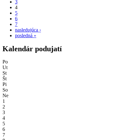
3
4
5
6
7
nasledujúca ›
posledná »
Kalendár podujatí
Po
Ut
St
Št
Pi
So
Ne
1
2
3
4
5
6
7