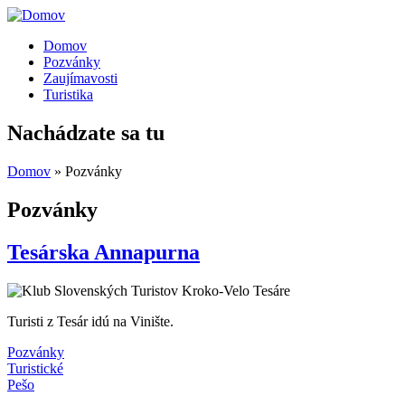
Domov
Pozvánky
Zaujímavosti
Turistika
Nachádzate sa tu
Domov
» Pozvánky
Pozvánky
Tesárska Annapurna
Turisti z Tesár idú na Vinište.
Pozvánky
Turistické
Pešo