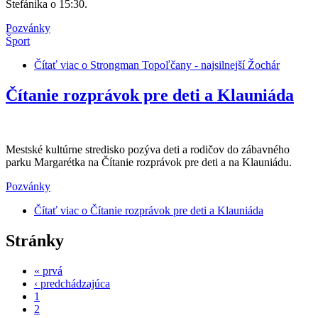
Štefánika o 15:30.
Pozvánky
Šport
Čítať viac
o Strongman Topoľčany - najsilnejší Žochár
Čítanie rozprávok pre deti a Klauniáda
Mestské kultúrne stredisko pozýva deti a rodičov do zábavného
parku Margarétka na Čítanie rozprávok pre deti a na Klauniádu.
Pozvánky
Čítať viac
o Čítanie rozprávok pre deti a Klauniáda
Stránky
« prvá
‹ predchádzajúca
1
2