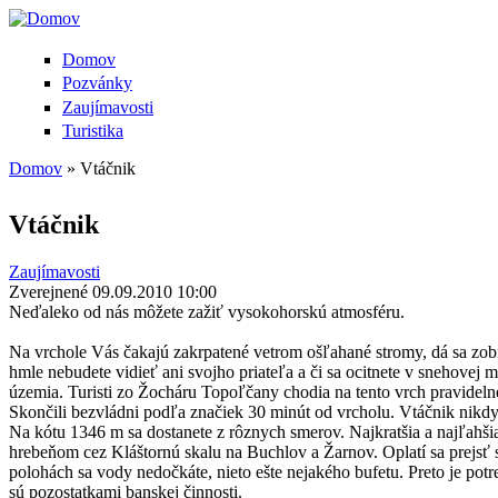
Domov
Pozvánky
Zaujímavosti
Turistika
Domov
» Vtáčnik
Nachádzate sa tu
Vtáčnik
Zaujímavosti
Zverejnené 09.09.2010 10:00
Neďaleko od nás môžete zažiť vysokohorskú atmosféru.
Na vrchole Vás čakajú zakrpatené vetrom ošľahané stromy, dá sa zob
hmle nebudete vidieť ani svojho priateľa a či sa ocitnete v snehovej 
územia. Turisti zo Žocháru Topoľčany chodia na tento vrch pravidelne
Skončili bezvládni podľa značiek 30 minút od vrcholu. Vtáčnik nikdy
Na kótu 1346 m sa dostanete z rôznych smerov. Najkratšia a najľahšia
hrebeňom cez Kláštornú skalu na Buchlov a Žarnov. Oplatí sa prejsť 
polohách sa vody nedočkáte, nieto ešte nejakého bufetu. Preto je po
sú pozostatkami banskej činnosti.