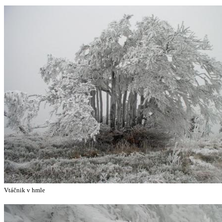
Vtáčnik v hmle