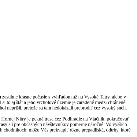
 zastihne krásne počasie s výhľadom až na Vysoké Tatry, alebo v
 si to aj štát a jeho vrcholové územie je zaradené medzi chránené
ol neprišli, pretože sa tam nedokázali prebrodiť cez vysoký sneh.
Z Hornej Nitry je pekná trasa cez Podhradie na Vtáčnik, pokračovať
 trasy sú pre občasných návštevníkov pomerne náročné. Vo vyšších
ch chodníkoch, môžu Vás prekvapiť rôzne prepadliská, odtrhy, ktoré