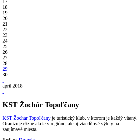
17
18
19
20
21
22
23
24
25
26
27
28
29
30
apríl 2018
KST Žochár Topoľčany
KST Žochár Topoľčany
je turistický klub, v ktorom je každý vítaný.
Oranizuje rôzne akcie v regióne, ale aj viacdňové výlety na
zaujímavé miesta.
Beží na
Drupale