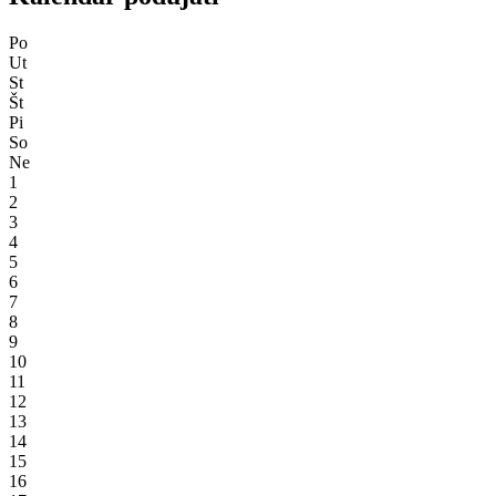
Po
Ut
St
Št
Pi
So
Ne
1
2
3
4
5
6
7
8
9
10
11
12
13
14
15
16