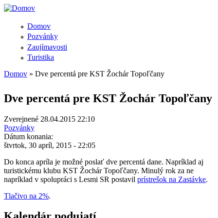
Domov
Pozvánky
Zaujímavosti
Turistika
Domov
» Dve percentá pre KST Žochár Topoľčany
Nachádzate sa tu
Dve percentá pre KST Žochár Topoľčany
Zverejnené 28.04.2015 22:10
Pozvánky
Dátum konania:
štvrtok, 30 apríl, 2015 - 22:05
Do konca apríla je možné poslať dve percentá dane. Napríklad aj
turistickému klubu KST Žochár Topoľčany. Minulý rok za ne
napríklad v spolupráci s Lesmi SR postavil
prístrešok na Zastávke
.
Tlačivo na 2%
.
Kalendár podujatí