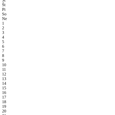
St
Št
Pi
So
Ne
1
2
3
4
5
6
7
8
9
10
11
12
13
14
15
16
17
18
19
20