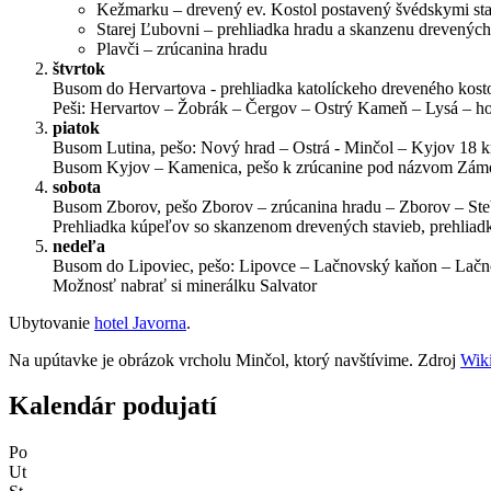
Kežmarku – drevený ev. Kostol postavený švédskymi sta
Starej Ľubovni – prehliadka hradu a skanzenu drevených
Plavči – zrúcanina hradu
štvrtok
Busom do Hervartova - prehliadka katolíckeho dreveného kost
Peši: Hervartov – Žobrák – Čergov – Ostrý Kameň – Lysá – h
piatok
Busom Lutina, pešo: Nový hrad – Ostrá - Minčol – Kyjov 18 
Busom Kyjov – Kamenica, pešo k zrúcanine pod názvom Zám
sobota
Busom Zborov, pešo Zborov – zrúcanina hradu – Zborov – St
Prehliadka kúpeľov so skanzenom drevených stavieb, prehliad
nedeľa
Busom do Lipoviec, pešo: Lipovce – Lačnovský kaňon – Lač
Možnosť nabrať si minerálku Salvator
Ubytovanie
hotel Javorna
.
Na upútavke je obrázok vrcholu Minčol, ktorý navštívime. Zdroj
Wik
Kalendár podujatí
Po
Ut