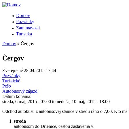
Domov
Pozvánky
Zaujímavosti
Turistika
Domov
» Čergov
Nachádzate sa tu
Čergov
Zverejnené 28.04.2015 17:44
Pozvánky
Turistické
Pešo
Autobusový zájazd
Dátum konania:
streda, 6 máj, 2015 - 07:00
to
nedeľa, 10 máj, 2015 - 18:00
Odchod autobusu z autobusovej stanice v stredu ráno o 7,00. Kto má 
streda
autobusom do Drienice, cestou zastavenia v: